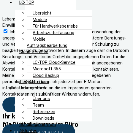
LC-TOP
Übersicht
Lebenslauf
Module
Einwilligungserklärung
Für Handwerksbetriebe
Ich erkläre hiermit meine Einwilligung zur Verwendung der
Arbeitszeiterfassung
angegebenen persönlichen Daten durch die Datcom Beratungs-
Mobile
und Vertriebs GmbH, um meine Anmeldung zur Schulung zu
Auftragsbearbeitung
bearbeiten und zu beantworten. In diesem Zuge darf die Datcom
Cloud-Services
Beratungs- und Vertriebs GmbH die angegebenen Daten für die
LC-TOP Cloud-Service
Abwicklung speichern und mich auf den von mir angegebenen
Microsoft 365
Kontaktwegen (elektronisch bzw. telefonisch) kontaktieren.
Cloud Backup
Meine Einwilligung für die Verwendung der angegebenen
IT-Systemhaus
persönlichen Daten kann ich jederzeit per E-Mail an
Unternehmen
info@datcom-gmbh.de an die im Impressum genannten
Kontaktdaten mit zukünftiger Wirkung widerrufen.
Über uns
Team
BEWERBUNG ABSENDEN
Referenzen
Ihr kompetenter Partner
Downloads
für Digitalisierung im Büro
Schulungszentrum
Aktuelles
BERATUNG & VERTRIEB