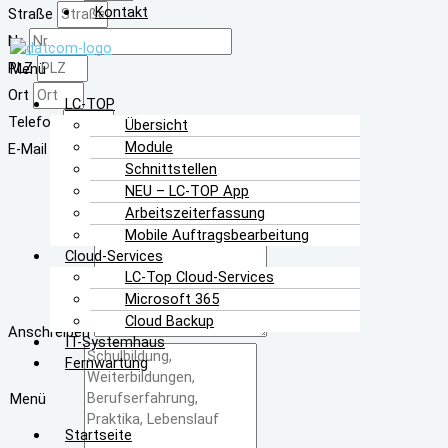
Kontakt
Straße
Nr.
PLZ
Menü
Ort
LC-TOP
Telefon
Übersicht
Module
E-Mail
Schnittstellen
NEU – LC-TOP App
Arbeitszeiterfassung
Mobile Auftragsbearbeitung
Cloud-Services
LC-Top Cloud-Services
Microsoft 365
Cloud Backup
Anschreiben
IT-Systemhaus
Fernwartung
Menü
Startseite