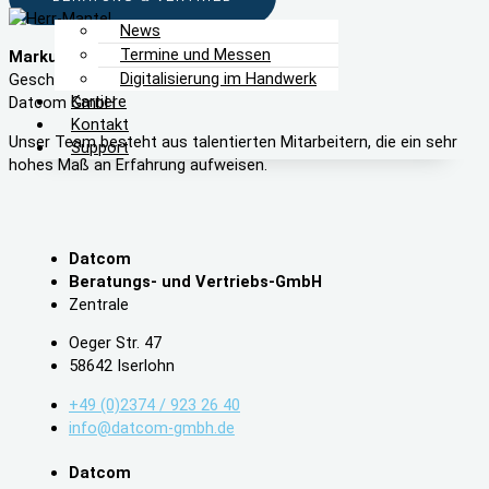
News
Termine und Messen
Markus Mantel
Digitalisierung im Handwerk
Geschäftsführer
Karriere
Datcom GmbH
Kontakt
Unser Team besteht aus talentierten Mitarbeitern, die ein sehr
Support
hohes Maß an Erfahrung aufweisen.
Datcom
Beratungs- und Vertriebs-GmbH
Zentrale
Oeger Str. 47
58642 Iserlohn
+49 (0)2374 / 923 26 40
info@datcom-gmbh.de
Datcom