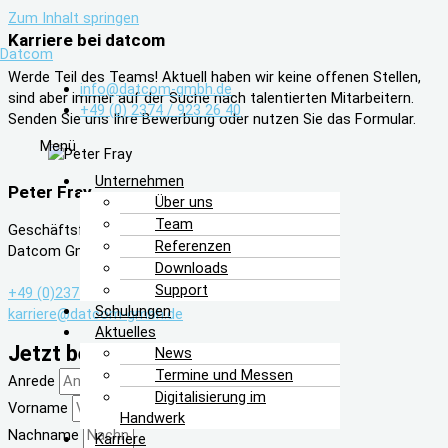
Zum Inhalt springen
Karriere bei datcom
Datcom
Werde Teil des Teams! Aktuell haben wir keine offenen Stellen,
info@datcom-gmbh.de
sind aber immer auf der Suche nach talentierten Mitarbeitern.
+49 (0) 2374 / 923 26 40
Senden Sie uns Ihre Bewerbung oder nutzen Sie das Formular.
Menü
Unternehmen
Peter Fray
Über uns
Team
Geschäftsführer
Referenzen
Datcom GmbH
Downloads
Support
+49 (0)2374 / 923 26 40
Schulungen
karriere@datcom-gmbh.de
Aktuelles
Jetzt bewerben!
News
Termine und Messen
Anrede
Digitalisierung im
Vorname
Handwerk
Nachname
Karriere